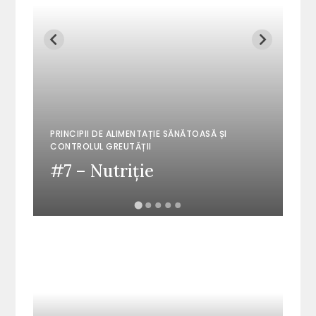
PRI
CON
#1
PRINCIPII DE ALIMENTAȚIE SĂNĂTOASĂ ȘI
ge
CONTROLUL GREUTĂȚII
#7 – Nutriție
ob