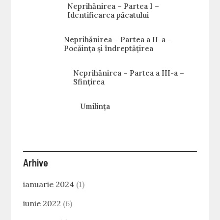
Neprihănirea – Partea I –
Identificarea păcatului
Neprihănirea – Partea a II-a –
Pocăința și îndreptățirea
Neprihănirea – Partea a III-a –
Sfințirea
Umilința
Arhive
ianuarie 2024
(1)
iunie 2022
(6)