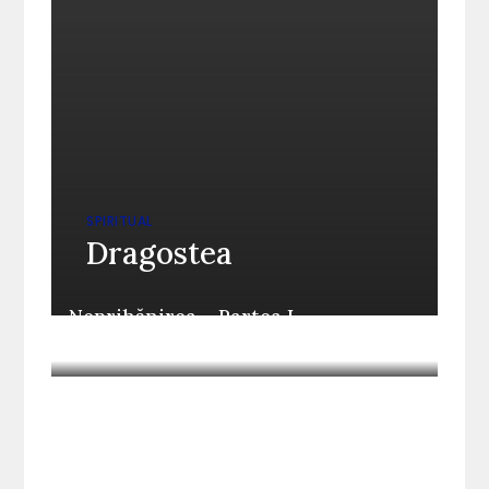
SPIRITUAL
Dragostea
Neprihănirea – Partea I –
Identificarea păcatului