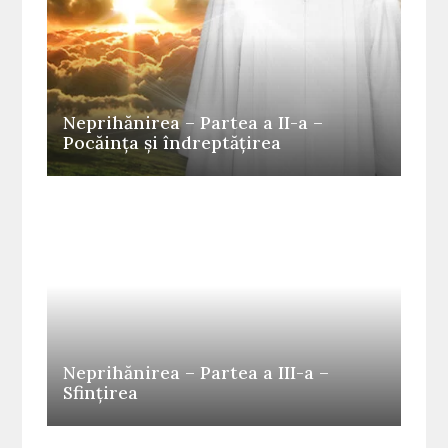
Neprihănirea – Partea a II-a –
Pocăința și îndreptățirea
Neprihănirea – Partea a III-a –
Sfințirea