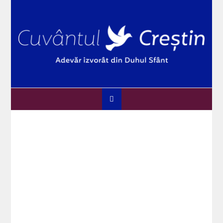
Skip
to
content
Cuvântul Creștin
Adevărul izvorât din Duhul Sfânt