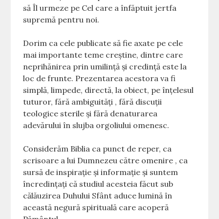
să Îl urmeze pe Cel care a înfăptuit jertfa
supremă pentru noi.
Dorim ca cele publicate să fie axate pe cele
mai importante teme creștine, dintre care
neprihănirea prin umilință și credință este la
loc de frunte. Prezentarea acestora va fi
simplă, limpede, directă, la obiect, pe înțelesul
tuturor, fără ambiguități , fără discuții
teologice sterile și fără denaturarea
adevărului în slujba orgoliului omenesc.
Considerăm Biblia ca punct de reper, ca
scrisoare a lui Dumnezeu către omenire , ca
sursă de inspirație și informație și suntem
încredințați că studiul acesteia făcut sub
călăuzirea Duhului Sfânt aduce lumină în
această negură spirituală care acoperă
Pământul.