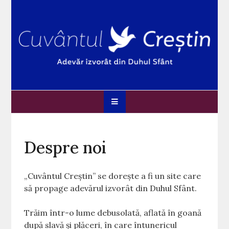
Skip
to
content
Cuvântul Creștin
Adevărul izvorât din Duhul Sfânt
Despre noi
„Cuvântul Creștin” se dorește a fi un site care
să propage adevărul izvorât din Duhul Sfânt.
Trăim într-o lume debusolată, aflată în goană
după slavă și plăceri, în care întunericul