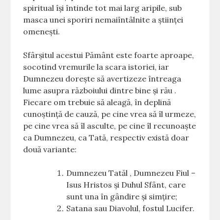
spiritual își întinde tot mai larg aripile, sub
masca unei sporiri nemaiîntâlnite a științei
omenești.
Sfârșitul acestui Pământ este foarte aproape,
socotind vremurile la scara istoriei, iar
Dumnezeu dorește să avertizeze întreaga
lume asupra războiului dintre bine și rău .
Fiecare om trebuie să aleagă, în deplină
cunoștință de cauză, pe cine vrea să îl urmeze,
pe cine vrea să îl asculte, pe cine îl recunoaște
ca Dumnezeu, ca Tată, respectiv există doar
două variante:
Dumnezeu Tatăl , Dumnezeu Fiul –
Isus Hristos și Duhul Sfânt, care
sunt una în gândire și simțire;
Satana sau Diavolul, fostul Lucifer.