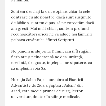
Suntem deschiși la orice opinie, chiar la cele
contrare cu ale noastre, dacă sunt susținute
de Biblie și suntem dipuși să ne corectăm dacă
am greșit. Mai mult chiar , suntem profund
recunoscători oricui ne va aduce noi lămuriri
pe baza cuvântului Sfintei Scripturi.
Ne punem în slujba lui Dumnezeu și Îl rugăm
fierbinte și neîncetat să ne dea umilință,
credință, dragoste, înțelepciune și putere, ca
să împlinim voia Sa.
Horațiu Sabin Papiu, membru al Bisericii
Adventiste de Ziua a Șaptea „Salem” din
Arad, este medic primar chirurg, lector
universitar, doctor în științe medicale.