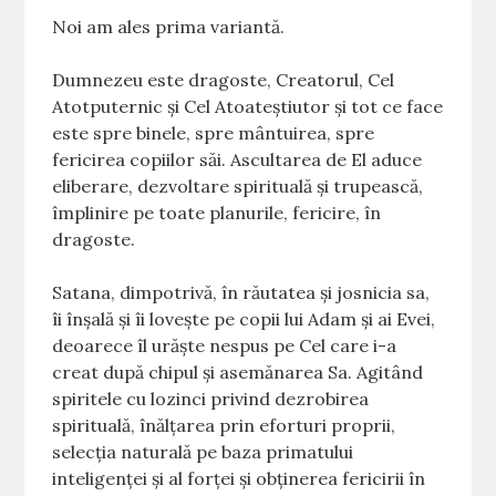
Noi am ales prima variantă.
Dumnezeu este dragoste, Creatorul, Cel
Atotputernic și Cel Atoateștiutor și tot ce face
este spre binele, spre mântuirea, spre
fericirea copiilor săi. Ascultarea de El aduce
eliberare, dezvoltare spirituală și trupească,
împlinire pe toate planurile, fericire, în
dragoste.
Satana, dimpotrivă, în răutatea și josnicia sa,
îi înșală și îi lovește pe copii lui Adam și ai Evei,
deoarece îl urăște nespus pe Cel care i-a
creat după chipul și asemănarea Sa. Agitând
spiritele cu lozinci privind dezrobirea
spirituală, înălțarea prin eforturi proprii,
selecția naturală pe baza primatului
inteligenței și al forței și obținerea fericirii în