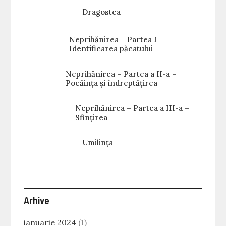
Dragostea
Neprihănirea – Partea I –
Identificarea păcatului
Neprihănirea – Partea a II-a –
Pocăința și îndreptățirea
Neprihănirea – Partea a III-a –
Sfințirea
Umilința
Arhive
ianuarie 2024
(1)