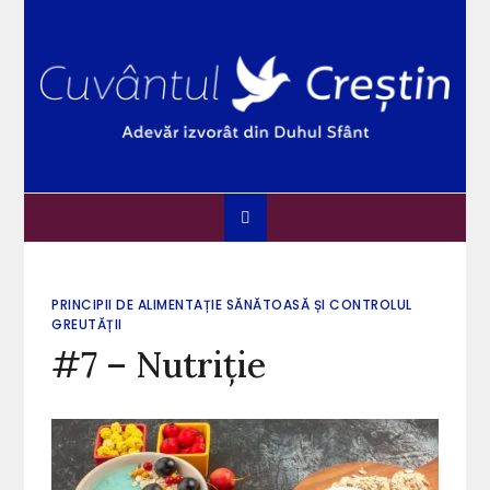
Skip
to
content
Cuvântul Creștin
Adevărul izvorât din Duhul Sfânt
PRINCIPII DE ALIMENTAȚIE SĂNĂTOASĂ ȘI CONTROLUL
GREUTĂȚII
#7 – Nutriție