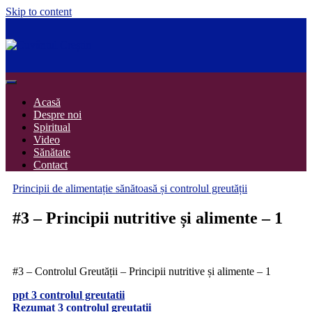
Skip to content
Cuvântul Creștin
Adevărul izvorât din Duhul Sfânt
Acasă
Despre noi
Spiritual
Video
Sănătate
Contact
Principii de alimentație sănătoasă și controlul greutății
#3 – Principii nutritive și alimente – 1
#3 – Controlul Greutății – Principii nutritive și alimente – 1
ppt 3 controlul greutatii
Rezumat 3 controlul greutatii