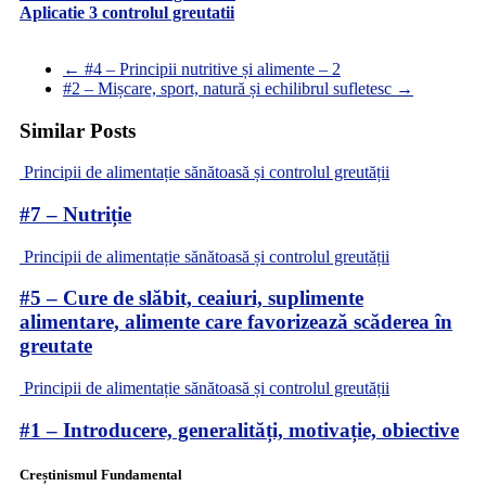
Aplicatie 3 controlul greutatii
←
#4 – Principii nutritive și alimente – 2
#2 – Mișcare, sport, natură și echilibrul sufletesc
→
Similar Posts
Principii de alimentație sănătoasă și controlul greutății
#7 – Nutriție
Principii de alimentație sănătoasă și controlul greutății
#5 – Cure de slăbit, ceaiuri, suplimente
alimentare, alimente care favorizează scăderea în
greutate
Principii de alimentație sănătoasă și controlul greutății
#1 – Introducere, generalități, motivație, obiective
Creștinismul Fundamental