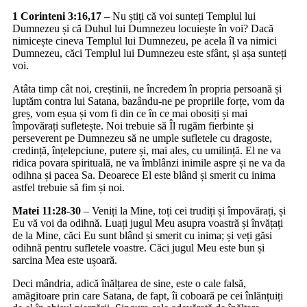
1 Corinteni 3:16,17
– Nu știți că voi sunteți Templul lui
Dumnezeu și că Duhul lui Dumnezeu locuiește în voi? Dacă
nimicește cineva Templul lui Dumnezeu, pe acela îl va nimici
Dumnezeu, căci Templul lui Dumnezeu este sfânt, și așa sunteți
voi.
Atâta timp cât noi, creștinii, ne încredem în propria persoană și
luptăm contra lui Satana, bazându-ne pe propriile forțe, vom da
greș, vom eșua și vom fi din ce în ce mai obosiți și mai
împovărați sufletește. Noi trebuie să Îl rugăm fierbinte și
perseverent pe Dumnezeu să ne umple sufletele cu dragoste,
credință, înțelepciune, putere și, mai ales, cu umilință. El ne va
ridica povara spirituală, ne va îmblânzi inimile aspre și ne va da
odihna și pacea Sa. Deoarece El este blând și smerit cu inima
astfel trebuie să fim și noi.
Matei 11:28-30
– Veniți la Mine, toți cei trudiți și împovărați, și
Eu vă voi da odihnă. Luați jugul Meu asupra voastră și învățați
de la Mine, căci Eu sunt blând și smerit cu inima; și veți găsi
odihnă pentru sufletele voastre. Căci jugul Meu este bun și
sarcina Mea este ușoară.
Deci mândria, adică înălțarea de sine, este o cale falsă,
amăgitoare prin care Satana, de fapt, îi coboară pe cei înlănțuiți