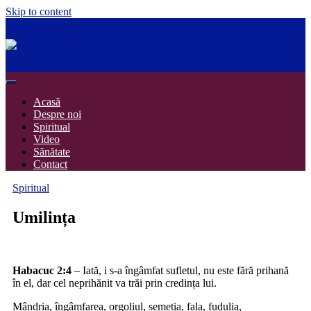
Skip to content
Cuvântul Creștin
Adevărul izvorât din Duhul Sfânt
Acasă
Despre noi
Spiritual
Video
Sănătate
Contact
Spiritual
Umilința
Habacuc 2:4
– Iată, i s-a îngâmfat sufletul, nu este fără prihană
în el, dar cel neprihănit va trăi prin credința lui.
Mândria, îngâmfarea, orgoliul, semeția, fala, fudulia,