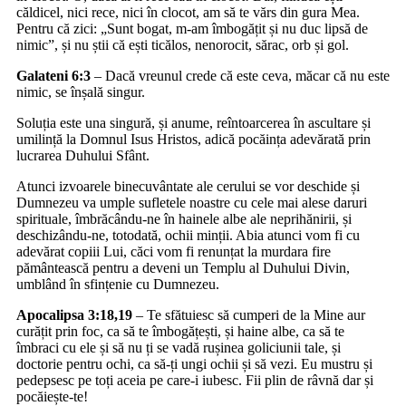
căldicel, nici rece, nici în clocot, am să te vărs din gura Mea.
Pentru că zici: „Sunt bogat, m-am îmbogățit și nu duc lipsă de
nimic”, și nu știi că ești ticălos, nenorocit, sărac, orb și gol.
Galateni 6:3
– Dacă vreunul crede că este ceva, măcar că nu este
nimic, se înșală singur.
Soluția este una singură, și anume, reîntoarcerea în ascultare și
umilință la Domnul Isus Hristos, adică pocăința adevărată prin
lucrarea Duhului Sfânt.
Atunci izvoarele binecuvântate ale cerului se vor deschide și
Dumnezeu va umple sufletele noastre cu cele mai alese daruri
spirituale, îmbrăcându-ne în hainele albe ale neprihănirii, și
deschizându-ne, totodată, ochii minții. Abia atunci vom fi cu
adevărat copiii Lui, căci vom fi renunțat la murdara fire
pământească pentru a deveni un Templu al Duhului Divin,
umblând în sfințenie cu Dumnezeu.
Apocalipsa 3:18,19
– Te sfătuiesc să cumperi de la Mine aur
curățit prin foc, ca să te îmbogățești, și haine albe, ca să te
îmbraci cu ele și să nu ți se vadă rușinea goliciunii tale, și
doctorie pentru ochi, ca să-ți ungi ochii și să vezi. Eu mustru și
pedepsesc pe toți aceia pe care-i iubesc. Fii plin de râvnă dar și
pocăiește-te!