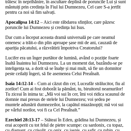
trăiesc în neprihănire, în ascultare deplină de poruncile Lui și sunt
mântuiți prin credința în Fiul lui Dumnezeu, Cel care S-a jertfit
pentru ca noi să fim salvați.
Apocalipsa 14:12
– Aici este răbdarea sfinților, care păzesc
poruncile lui Dumnezeu și credința lui Isus.
Dar cum a început aceasta dramă universală pe care neamul
omenesc a trăit-o din plin aproape șase mii de ani, cauzată de
apariția păcatului, a răzvrătirii împotriva Creatorului?
Lucifer era un înger purtător de lumină, având o poziție foarte
înaltă înaintea lui Dumnezeu. La un moment dat, bazându-se pe
inteligența sa, a dorit să se înalțe și mai mult, să fie un domnitor
peste ceilalți îngeri, să fie asemenea Celui Preaînalt.
Isaia 14:12-14
– Cum ai căzut din cer, Luceafăr strălucitor, fiu al
zorilor! Cum ai fost doborât la pământ, tu, biruitorul neamurilor!
Tu ziceai în inima ta: „Mă voi sui în cer, îmi voi ridica scaunul de
domnie mai presus de stelele lui Dumnezeu; voi ședea pe
muntele adunării dumnezeilor, la capătul miazănopții; mă voi sui
pe vârful norilor, voi fi ca Cel Preaînalt.”
Ezechiel 28:13-17
– Stăteai în Eden, grădina lui Dumnezeu, și
erai acoperit cu tot felul de pietre scumpe: cu sardonix, cu topaz,
cu diamant, cu crisolit, cu onix, cu iaspis, cu safir, cu rubin, cu