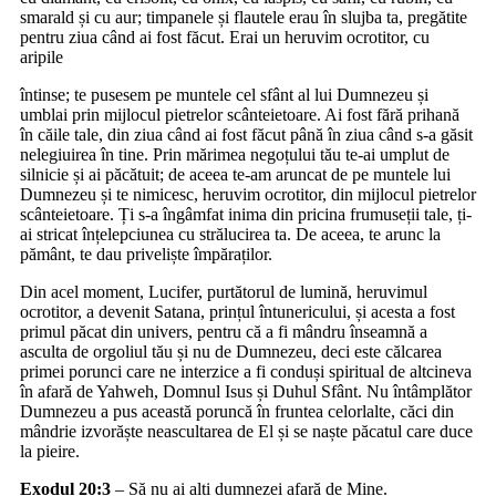
smarald și cu aur; timpanele și flautele erau în slujba ta, pregătite
pentru ziua când ai fost făcut. Erai un heruvim ocrotitor, cu
aripile
întinse; te pusesem pe muntele cel sfânt al lui Dumnezeu și
umblai prin mijlocul pietrelor scânteietoare. Ai fost fără prihană
în căile tale, din ziua când ai fost făcut până în ziua când s-a găsit
nelegiuirea în tine. Prin mărimea negoțului tău te-ai umplut de
silnicie și ai păcătuit; de aceea te-am aruncat de pe muntele lui
Dumnezeu și te nimicesc, heruvim ocrotitor, din mijlocul pietrelor
scânteietoare. Ți s-a îngâmfat inima din pricina frumuseții tale, ți-
ai stricat înțelepciunea cu strălucirea ta. De aceea, te arunc la
pământ, te dau priveliște împăraților.
Din acel moment, Lucifer, purtătorul de lumină, heruvimul
ocrotitor, a devenit Satana, prințul întunericului, și acesta a fost
primul păcat din univers, pentru că a fi mândru înseamnă a
asculta de orgoliul tău și nu de Dumnezeu, deci este călcarea
primei porunci care ne interzice a fi conduși spiritual de altcineva
în afară de Yahweh, Domnul Isus și Duhul Sfânt. Nu întâmplător
Dumnezeu a pus această poruncă în fruntea celorlalte, căci din
mândrie izvorăște neascultarea de El și se naște păcatul care duce
la pieire.
Exodul 20:3
– Să nu ai alți dumnezei afară de Mine.