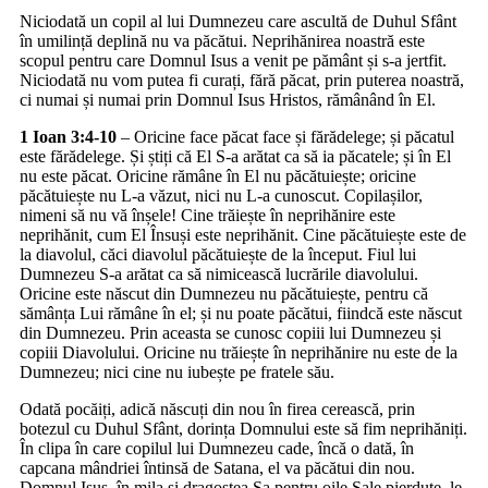
Niciodată un copil al lui Dumnezeu care ascultă de Duhul Sfânt
în umilință deplină nu va păcătui. Neprihănirea noastră este
scopul pentru care Domnul Isus a venit pe pământ și s-a jertfit.
Niciodată nu vom putea fi curați, fără păcat, prin puterea noastră,
ci numai și numai prin Domnul Isus Hristos, rămânând în El.
1 Ioan 3:4-10
– Oricine face păcat face și fărădelege; și păcatul
este fărădelege. Și știți că El S-a arătat ca să ia păcatele; și în El
nu este păcat. Oricine rămâne în El nu păcătuiește; oricine
păcătuiește nu L-a văzut, nici nu L-a cunoscut. Copilașilor,
nimeni să nu vă înșele! Cine trăiește în neprihănire este
neprihănit, cum El Însuși este neprihănit. Cine păcătuiește este de
la diavolul, căci diavolul păcătuiește de la început. Fiul lui
Dumnezeu S-a arătat ca să nimicească lucrările diavolului.
Oricine este născut din Dumnezeu nu păcătuiește, pentru că
sămânța Lui rămâne în el; și nu poate păcătui, fiindcă este născut
din Dumnezeu. Prin aceasta se cunosc copiii lui Dumnezeu și
copiii Diavolului. Oricine nu trăiește în neprihănire nu este de la
Dumnezeu; nici cine nu iubește pe fratele său.
Odată pocăiți, adică născuți din nou în firea cerească, prin
botezul cu Duhul Sfânt, dorința Domnului este să fim neprihăniți.
În clipa în care copilul lui Dumnezeu cade, încă o dată, în
capcana mândriei întinsă de Satana, el va păcătui din nou.
Domnul Isus, în mila și dragostea Sa pentru oile Sale pierdute, le