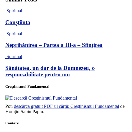
Spiritual
Conștiinta
Spiritual
Neprihănirea – Partea a III-a – Sfințirea
Spiritual
Sănătatea, un dar de la Dumnezeu, o
responsabilitate pentru om
Creștinismul Fundamental
Poți
descărca gratuit PDF-ul cărții: Creștinismul Fundamental
de
Horațiu Sabin Papiu.
Căutare