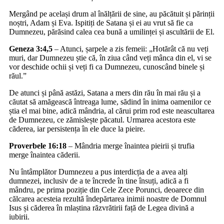
Mergând pe același drum al înălțării de sine, au păcătuit și părinții
noștri, Adam și Eva. Ispitiți de Satana și ei au vrut să fie ca
Dumnezeu, părăsind calea cea bună a umilinței și ascultării de El.
Geneza 3:4,5
– Atunci, șarpele a zis femeii: „Hotărât că nu veți
muri, dar Dumnezeu știe că, în ziua când veți mânca din el, vi se
vor deschide ochii și veți fi ca Dumnezeu, cunoscând binele și
răul.”
De atunci și până astăzi, Satana a mers din rău în mai rău și a
căutat să amăgească întreaga lume, sădind în inima oamenilor ce
știa el mai bine, adică mândria, al cărui prim rod este neascultarea
de Dumnezeu, ce zămislește păcatul. Urmarea acestora este
căderea, iar persistența în ele duce la pieire.
Proverbele 16:18
– Mândria merge înaintea pieirii și trufia
merge înaintea căderii.
Nu întâmplător Dumnezeu a pus interdicția de a avea alți
dumnezei, inclusiv de a te încrede în tine însuți, adică a fi
mândru, pe prima poziție din Cele Zece Porunci, deoarece din
călcarea acesteia rezultă îndepărtarea inimii noastre de Domnul
Isus și căderea în mlaștina răzvrătirii față de Legea divină a
iubirii.