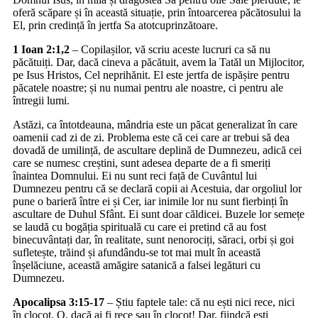
oferă scăpare și în această situație, prin întoarcerea păcătosului la
El, prin credință în jertfa Sa atotcuprinzătoare.
1 Ioan 2:1,2
– Copilașilor, vă scriu aceste lucruri ca să nu
păcătuiți. Dar, dacă cineva a păcătuit, avem la Tatăl un Mijlocitor,
pe Isus Hristos, Cel neprihănit. El este jertfa de ispășire pentru
păcatele noastre; și nu numai pentru ale noastre, ci pentru ale
întregii lumi.
Astăzi, ca întotdeauna, mândria este un păcat generalizat în care
oamenii cad zi de zi. Problema este că cei care ar trebui să dea
dovadă de umilință, de ascultare deplină de Dumnezeu, adică cei
care se numesc creștini, sunt adesea departe de a fi smeriți
înaintea Domnului. Ei nu sunt reci față de Cuvântul lui
Dumnezeu pentru că se declară copii ai Acestuia, dar orgoliul lor
pune o barieră între ei și Cer, iar inimile lor nu sunt fierbinți în
ascultare de Duhul Sfânt. Ei sunt doar căldicei. Buzele lor semețe
se laudă cu bogăția spirituală cu care ei pretind că au fost
binecuvântați dar, în realitate, sunt nenorociți, săraci, orbi și goi
sufletește, trăind și afundându-se tot mai mult în această
înșelăciune, această amăgire satanică a falsei legături cu
Dumnezeu.
Apocalipsa 3:15-17
– Știu faptele tale: că nu ești nici rece, nici
în clocot. O, dacă ai fi rece sau în clocot! Dar, fiindcă ești