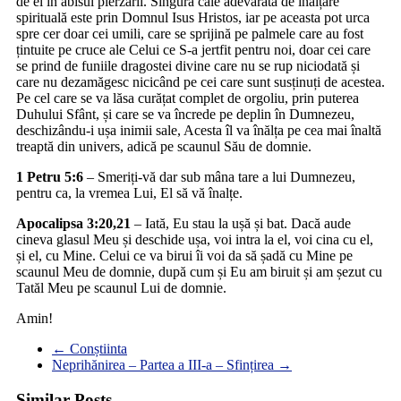
de el în abisul pierzării. Singura cale adevărată de înălțare
spirituală este prin Domnul Isus Hristos, iar pe aceasta pot urca
spre cer doar cei umili, care se sprijină pe palmele care au fost
țintuite pe cruce ale Celui ce S-a jertfit pentru noi, doar cei care
se prind de funiile dragostei divine care nu se rup niciodată și
care nu dezamăgesc nicicând pe cei care sunt susținuți de acestea.
Pe cel care se va lăsa curățat complet de orgoliu, prin puterea
Duhului Sfânt, și care se va încrede pe deplin în Dumnezeu,
deschizându-i ușa inimii sale, Acesta îl va înălța pe cea mai înaltă
treaptă din univers, adică pe scaunul Său de domnie.
1 Petru 5:6
– Smeriți-vă dar sub mâna tare a lui Dumnezeu,
pentru ca, la vremea Lui, El să vă înalțe.
Apocalipsa 3:20,21
– Iată, Eu stau la ușă și bat. Dacă aude
cineva glasul Meu și deschide ușa, voi intra la el, voi cina cu el,
și el, cu Mine. Celui ce va birui îi voi da să șadă cu Mine pe
scaunul Meu de domnie, după cum și Eu am biruit și am șezut cu
Tatăl Meu pe scaunul Lui de domnie.
Amin!
←
Conștiinta
Neprihănirea – Partea a III-a – Sfințirea
→
Similar Posts