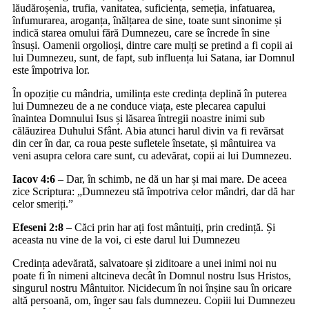
lăudăroșenia, trufia, vanitatea, suficiența, semeția, infatuarea,
înfumurarea, aroganța, înălțarea de sine, toate sunt sinonime și
indică starea omului fără Dumnezeu, care se încrede în sine
însuși. Oamenii orgolioși, dintre care mulți se pretind a fi copii ai
lui Dumnezeu, sunt, de fapt, sub influența lui Satana, iar Domnul
este împotriva lor.
În opoziție cu mândria, umilința este credința deplină în puterea
lui Dumnezeu de a ne conduce viața, este plecarea capului
înaintea Domnului Isus și lăsarea întregii noastre inimi sub
călăuzirea Duhului Sfânt. Abia atunci harul divin va fi revărsat
din cer în dar, ca roua peste sufletele însetate, și mântuirea va
veni asupra celora care sunt, cu adevărat, copii ai lui Dumnezeu.
Iacov 4:6
– Dar, în schimb, ne dă un har și mai mare. De aceea
zice Scriptura: „Dumnezeu stă împotriva celor mândri, dar dă har
celor smeriți.”
Efeseni 2:8
– Căci prin har ați fost mântuiți, prin credință. Și
aceasta nu vine de la voi, ci este darul lui Dumnezeu
Credința adevărată, salvatoare și ziditoare a unei inimi noi nu
poate fi în nimeni altcineva decât în Domnul nostru Isus Hristos,
singurul nostru Mântuitor. Nicidecum în noi înșine sau în oricare
altă persoană, om, înger sau fals dumnezeu. Copiii lui Dumnezeu