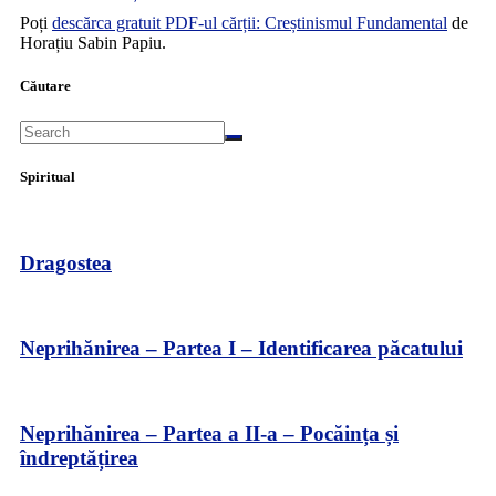
Poți
descărca gratuit PDF-ul cărții: Creștinismul Fundamental
de
Horațiu Sabin Papiu.
Căutare
Spiritual
Dragostea
Neprihănirea – Partea I – Identificarea păcatului
Neprihănirea – Partea a II-a – Pocăința și
îndreptățirea