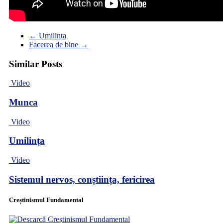
←
Umilința
Facerea de bine
→
Similar Posts
Video
Munca
Video
Umilința
Video
Sistemul nervos, conștiința, fericirea
Creștinismul Fundamental