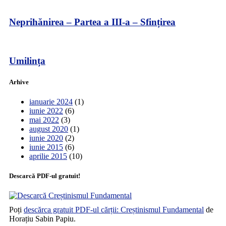
Neprihănirea – Partea a III-a – Sfințirea
Umilința
Arhive
ianuarie 2024
(1)
iunie 2022
(6)
mai 2022
(3)
august 2020
(1)
iunie 2020
(2)
iunie 2015
(6)
aprilie 2015
(10)
Descarcă PDF-ul gratuit!
Poți
descărca gratuit PDF-ul cărții: Creștinismul Fundamental
de
Horațiu Sabin Papiu.