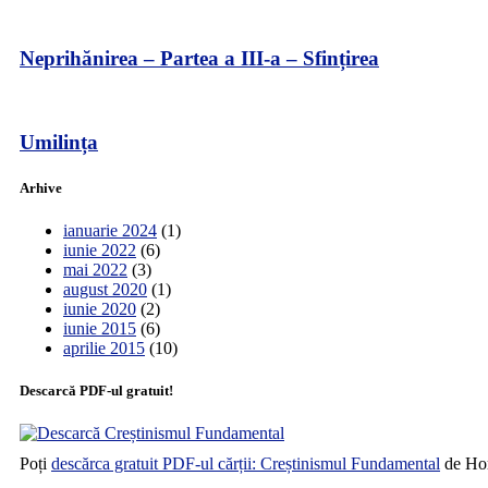
Neprihănirea – Partea a III-a – Sfințirea
Umilința
Arhive
ianuarie 2024
(1)
iunie 2022
(6)
mai 2022
(3)
august 2020
(1)
iunie 2020
(2)
iunie 2015
(6)
aprilie 2015
(10)
Descarcă PDF-ul gratuit!
Poți
descărca gratuit PDF-ul cărții: Creștinismul Fundamental
de Hor