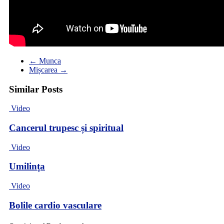
←
Munca
Mișcarea
→
Similar Posts
Video
Cancerul trupesc și spiritual
Video
Umilința
Video
Bolile cardio vasculare