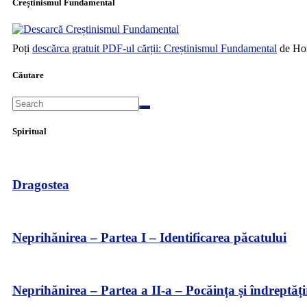
Creștinismul Fundamental
Poți
descărca gratuit PDF-ul cărții: Creștinismul Fundamental
de Hor
Căutare
Spiritual
Dragostea
Neprihănirea – Partea I – Identificarea păcatului
Neprihănirea – Partea a II-a – Pocăința și îndreptăți