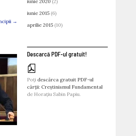
iunie 2020
(2)
iunie 2015
(6)
ncipii
→
aprilie 2015
(10)
Descarcă PDF-ul gratuit!
Poți
descărca gratuit PDF-ul
cărții: Creștinismul Fundamental
de Horațiu Sabin Papiu.