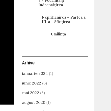
a – Pocăința și
îndreptățirea
Neprihănirea – Partea a
III-a – Sfințirea
Umilința
Arhive
ianuarie 2024
(1)
iunie 2022
(6)
mai 2022
(3)
august 2020
(1)