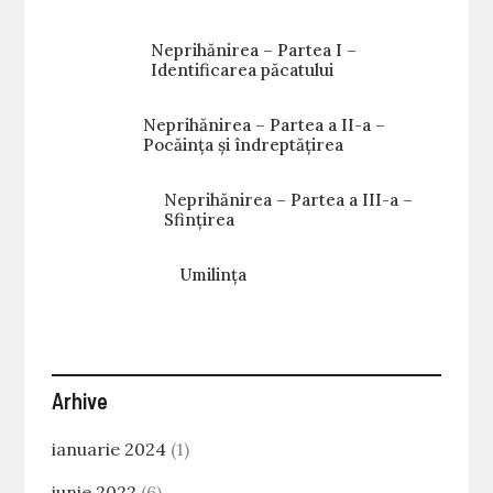
Neprihănirea – Partea I –
Identificarea păcatului
Neprihănirea – Partea a II-a –
Pocăința și îndreptățirea
Neprihănirea – Partea a III-a –
Sfințirea
Umilința
Arhive
ianuarie 2024
(1)
iunie 2022
(6)