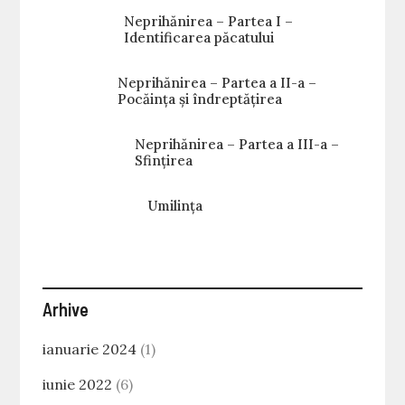
Neprihănirea – Partea I –
Identificarea păcatului
Neprihănirea – Partea a II-a –
Pocăința și îndreptățirea
Neprihănirea – Partea a III-a –
Sfințirea
Umilința
Arhive
ianuarie 2024
(1)
iunie 2022
(6)