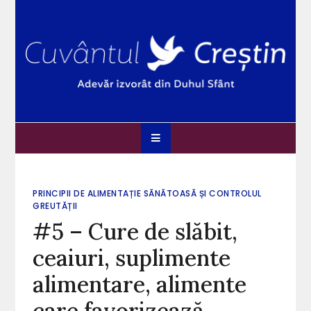
Skip
to
content
Cuvântul Creștin
Adevărul izvorât din Duhul Sfânt
PRINCIPII DE ALIMENTAȚIE SĂNĂTOASĂ ȘI CONTROLUL
GREUTĂȚII
#5 – Cure de slăbit,
ceaiuri, suplimente
alimentare, alimente
care favorizează