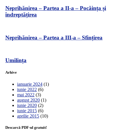
Neprihănirea – Partea a II-a – Pocăința și
îndreptățirea
Neprihănirea – Partea a III-a – Sfințirea
Umilința
Arhive
ianuarie 2024
(1)
iunie 2022
(6)
mai 2022
(3)
august 2020
(1)
iunie 2020
(2)
iunie 2015
(6)
aprilie 2015
(10)
Descarcă PDF-ul gratuit!